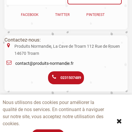
FACEBOOK
TWITTER
PINTEREST
Contactez-nous:
Produits Normandie, La Cave de Troarn 112 Rue de Rouen
14670 Troarn
contact@produits-normandie.fr
0231507489
La vente d'alcool aux mineurs est interdite. L’abus d’alcool est dangereux
Nous utilisons des cookies pour améliorer la
pour la santé. La consommation de boissons alcoolisées pendant la
grossesse, même en faible quantité, peut avoir des conséquences
qualité de nos services. En continuant à naviguer
graves sur la santé de l’enfant.
sur notre site, vous acceptez notre utilisation des
cookies.
-
-
-
-
-
-
A PROPOS
CONTACTEZ-NOUS
NOUVEAUTÉS
TOPS
PRODUCTEURS
CGV
-
-
SITEMAP
EPICERIE NOËL