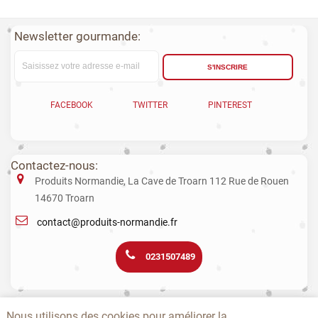
Newsletter gourmande:
S'INSCRIRE
FACEBOOK
TWITTER
PINTEREST
Contactez-nous:
Produits Normandie, La Cave de Troarn 112 Rue de Rouen
14670 Troarn
contact@produits-normandie.fr
0231507489
La vente d'alcool aux mineurs est interdite. L’abus d’alcool est dangereux
Nous utilisons des cookies pour améliorer la