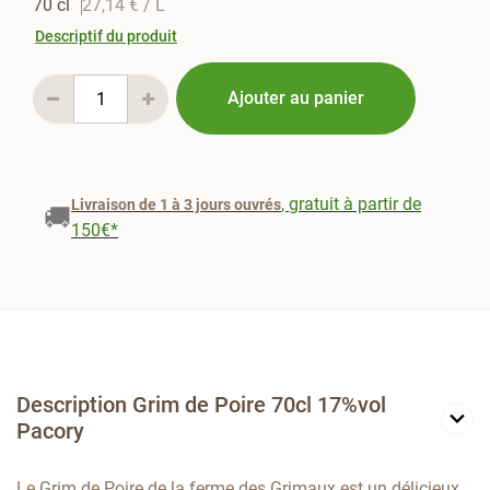
70 cl
27,14 €
/ L
Descriptif du produit
Ajouter au panier
, gratuit à partir de
Livraison de 1 à 3 jours ouvrés
🚚
150€*
Description Grim de Poire 70cl 17%vol
Pacory
Le Grim de Poire de la ferme des Grimaux est un délicieux