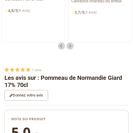
Calvados château du Breuil
⭐
4,8/5
(9 Avis)
⭐
3,7/5
(3 Avis)
1
avis
Les avis sur : Pommeau de Normandie Giard
17% 70cl
Donnez votre avis
NOTE DU PRODUIT
5,0