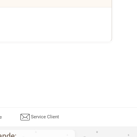
Service Client
e
ande: