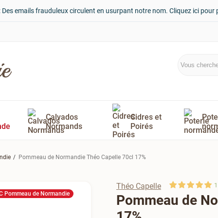
: Des emails frauduleux circulent en usurpant notre nom. Cliquez ici pour 
Calvados
Cidres et
Pote
nde
Normands
Poirés
nor
ndie
Pommeau de Normandie Théo Capelle 70cl 17%
Théo Capelle
1
C Pommeau de Normandie
Pommeau de Nor
17%