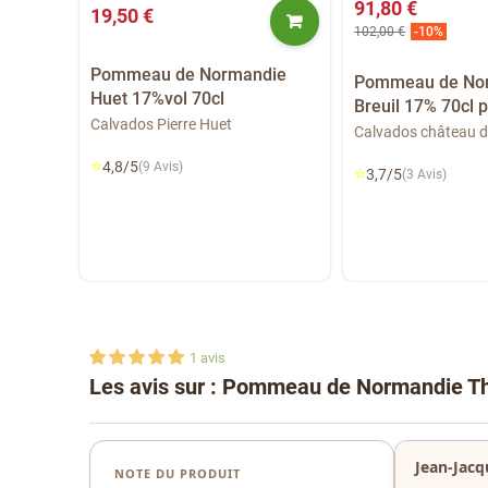
91,80 €
19,50 €
102,00 €
-10%
Pommeau de Normandie
Pommeau de No
Huet 17%vol 70cl
die
Breuil 17% 70cl p
Calvados Pierre Huet
Calvados château d
⭐
4,8/5
(9 Avis)
⭐
3,7/5
(3 Avis)
1
avis
Les avis sur : Pommeau de Normandie Th
Jean-Jacq
NOTE DU PRODUIT