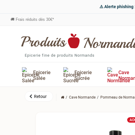
⚠️ Alerte phishing
🚚
Frais réduits dès 30€*
Epicerie fine de produits Normands
Epicerie
Epicerie
Cave
Salée
Sucrée
Norma
Cave Normande
Pommeau de Norma
AO