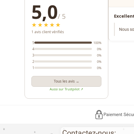
5,0
/ 5
Excellent
★★★★★
Nous so
1 avis client vérifiés
5
100%
4
0%
3
0%
2
0%
1
0%
Tous les avis →
Aussi sur Trustpilot ↗
Paiement Sécu
Contactez-nous: