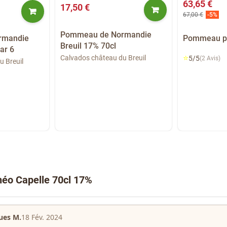
63,65 €
17,50 €
67,00 €
-5%
Pommeau de Normandie
rmandie
Pommeau pre
Breuil 17% 70cl
ar 6
⭐
Calvados château du Breuil
5/5
(2 Avis)
u Breuil
éo Capelle 70cl 17%
ues M.
18 Fév. 2024