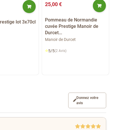
25,00 €
19,50 
Pommeau de Normandie
Pomme
stige lot 3x70cl
cuvée Prestige Manoir de
la Galo
Durcet...
La galot
Manoir de Durcet
⭐
4,5/5
(
⭐
5/5
(2 Avis)
Donnez votre
avis