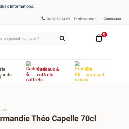
plus d'informations.
Professionnel
Connexion
02 31 50 74 89
0
rie
Cadeaux &
Été
mande
coffrets
normand
avis
mandie Théo Capelle 70cl