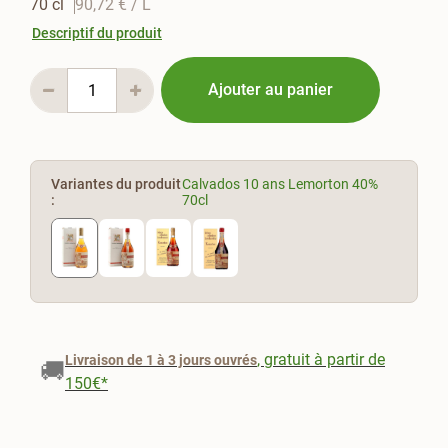
70 cl
90,72 €
/ L
Descriptif du produit
Ajouter au panier
Variantes du produit
Calvados 10 ans Lemorton 40%
:
70cl
, gratuit à partir de
Livraison de 1 à 3 jours ouvrés
🚚
150€*