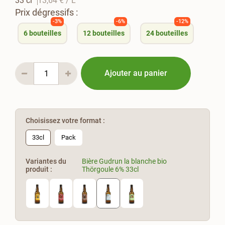
33 cl
13,64 €
/ L
Prix dégressifs :
-3%
-6%
-12%
6
bouteilles
12
bouteilles
24
bouteilles
Ajouter au panier
Choisissez votre format :
33cl
Pack
Variantes du
Bière Gudrun la blanche bio
produit :
Thörgoule 6% 33cl