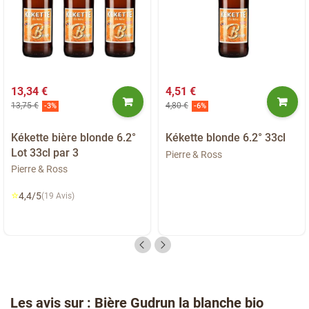
13,34 €
4,51 €
13,75 €
4,80 €
-3%
-6%
Kékette bière blonde 6.2°
Kékette blonde 6.2° 33cl
Lot 33cl par 3
Pierre & Ross
Pierre & Ross
⭐
4,4/5
(19 Avis)
Les avis sur : Bière Gudrun la blanche bio