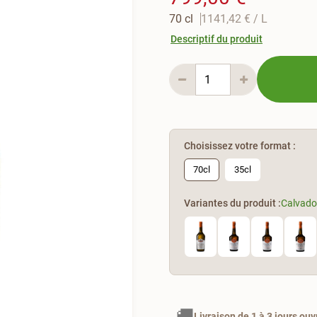
70 cl
1141,42 €
/ L
Descriptif du produit
Choisissez votre format :
70cl
35cl
Variantes du produit :
Calvado
🚚
Livraison de 1 à 3 jours ouv