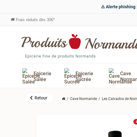
⚠️ Alerte phishing
🚚
Frais réduits dès 30€*
Epicerie fine de produits Normands
Epicerie
Epicerie
Cave
Salée
Sucrée
Norma
Cave Normande
Les Calvados de No