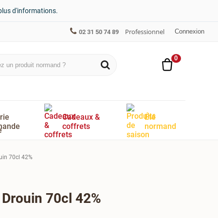
plus d'informations.
Professionnel
Connexion
02 31 50 74 89
0
rie
Cadeaux &
Été
mande
coffrets
normand
uin 70cl 42%
 Drouin 70cl 42%