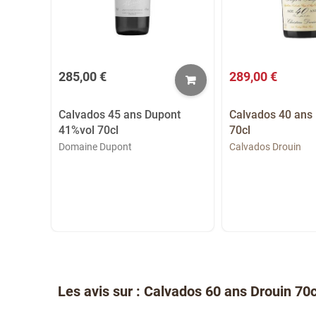
285,00 €
289,00 €
Calvados 45 ans Dupont
Calvados 40 ans
41%vol 70cl
70cl
e 1820
nel
Domaine Dupont
Calvados Drouin
Les avis sur : Calvados 60 ans Drouin 70