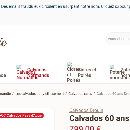
: Des emails frauduleux circulent en usurpant notre nom. Cliquez ici pour 
Calvados
Cidres et
Pote
nde
Normands
Poirés
nor
rmandie
Les calvados par vieillissement
Calvados rares
Calvados 60 ans Dro
Calvados Drouin
AOC Calvados Pays d'Auge
Calvados 60 ans
799,00 €