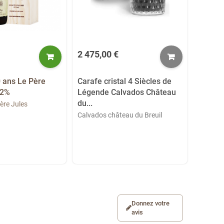
2 475,00 €
2 500,
 ans Le Père
Carafe cristal 4 Siècles de
Carafe
42%
Légende Calvados Château
Lecomp
du...
ère Jules
Calvado
Calvados château du Breuil
Donnez votre
avis