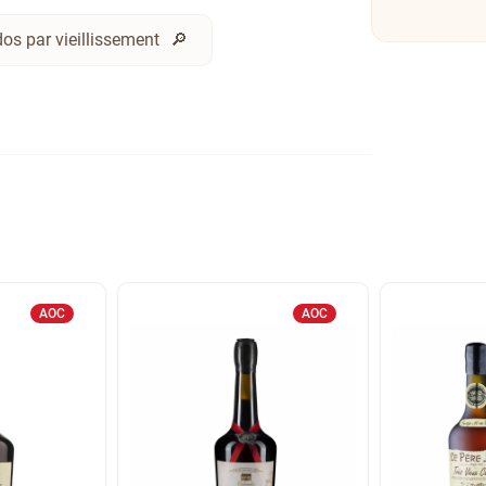
os par vieillissement
AOC
AOC