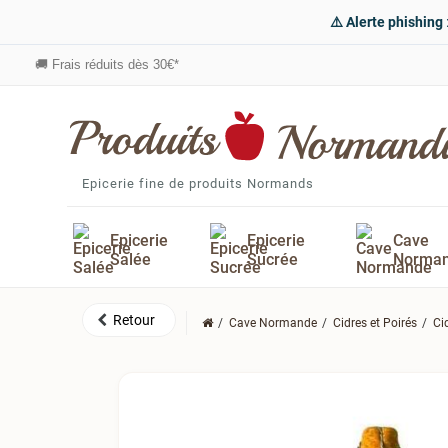
⚠️ Alerte phishing
🚚
Frais réduits dès 30€*
Epicerie fine de produits Normands
Epicerie
Epicerie
Cave
Salée
Sucrée
Norma
Cave Normande
Cidres et Poirés
Ci