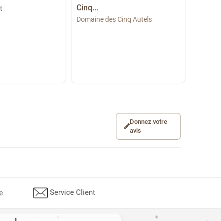
Cinq...
t
Calvado
Domaine des Cinq Autels
⭐
5/5
(1 
Donnez votre
avis
Service Client
e