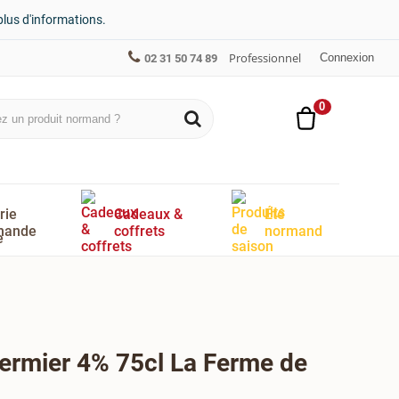
plus d'informations.
Professionnel
Connexion
02 31 50 74 89
0
rie
Cadeaux &
Été
mande
coffrets
normand
fermier 4% 75cl La Ferme de