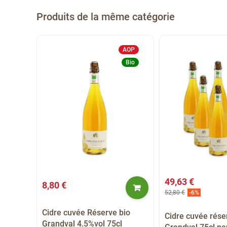
Produits de la même catégorie
AOP
Bio
49,63 €
8,80 €
52,80 €
-6%
Cidre cuvée Réserve bio
Cidre cuvée rése
Grandval 4.5%vol 75cl