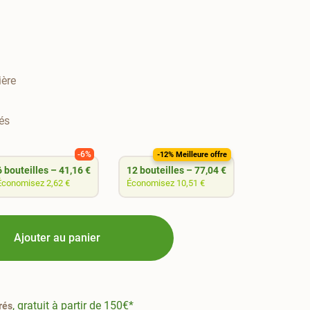
ière
és
-6%
-12%
-12% Meilleure offre
6
bouteilles
–
41,16 €
12
bouteilles
–
77,04 €
Économisez 2,62 €
Économisez 10,51 €
Ajouter au panier
, gratuit à partir de 150€*
rés