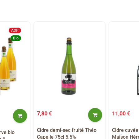
AOP
Bio
7,80 €
11,00 €
Cidre demi-sec fruité Théo
Cidre cuvé
rve bio
Capelle 75cl 5.5%
Maison Héro