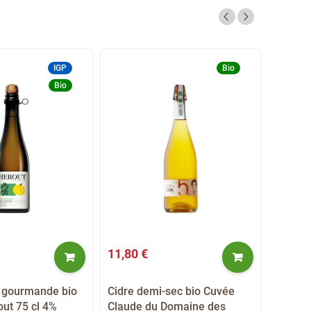
IGP
Bio
Bio
11,80 €
7,80 €
e gourmande bio
Cidre demi-sec bio Cuvée
Cidre 
ut 75 cl 4%
Claude du Domaine des
75cl 4