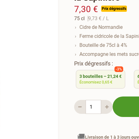
7,30 €
Prix dégressifs
75 cl
9,73 €
/ L
Cidre de Normandie
Ferme cidricole de la Sapin
Bouteille de 75cl à 4%
Accompagne les mets sucr
Prix dégressifs :
-3%
3
bouteilles
–
21,24 €
Économisez 0,65 €
🚚
Livraison de 1 à 3 jours ouv