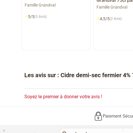
Grandval 75cl pa
Famille Grandval
Famille Grandval
bio
r 6
⭐
5/5
(3 Avis)
⭐
4,5/5
(2 Avis)
Les avis sur : Cidre demi-sec fermier 4%
Soyez le premier à donner votre avis !
Paiement Sécu