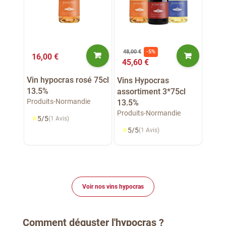
48,00 €
-5%
16,00 €
45,60 €
Vin hypocras rosé 75cl
Vins Hypocras
13.5%
assortiment 3*75cl
Produits-Normandie
13.5%
Produits-Normandie
⭐
5/5
(1 Avis)
⭐
5/5
(1 Avis)
Voir nos vins hypocras
Comment déguster l'hypocras ?