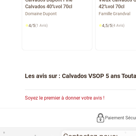
Calvados 40%vol 70cl
42%vol 70cl
fiefs
Domaine Dupont
Famille Grandval
⭐
⭐
4/5
4,5/5
(1 Avis)
(4 Avis)
Les avis sur : Calvados VSOP 5 ans Tout
Soyez le premier à donner votre avis !
Paiement Sécu