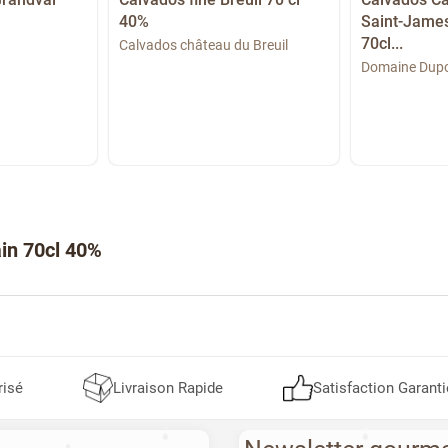
40%
Saint-James
70cl...
Calvados château du Breuil
Domaine Dup
ain 70cl 40%
risé
Livraison Rapide
Satisfaction Garanti