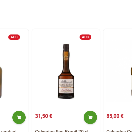
AOC
AOC
31,50 €
85,00 €
Grandval
Calvados fine Breuil 70 cl
Calvados C