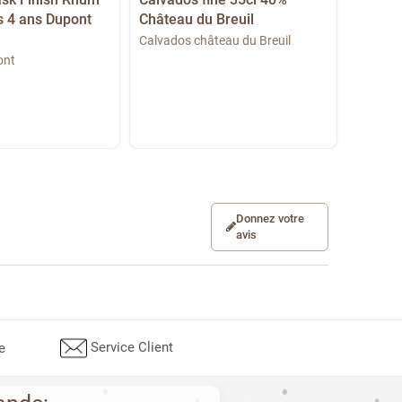
 4 ans Dupont
Château du Breuil
Drouin
Calvados château du Breuil
Calvado
ont
Donnez votre
avis
Service Client
e