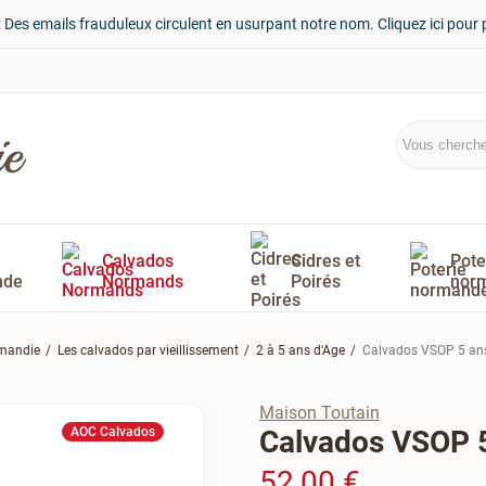
: Des emails frauduleux circulent en usurpant notre nom. Cliquez ici pour 
Calvados
Cidres et
Pote
nde
Normands
Poirés
nor
rmandie
Les calvados par vieillissement
2 à 5 ans d'Age
Calvados VSOP 5 ans
Maison Toutain
AOC Calvados
Calvados VSOP 5
52,00 €