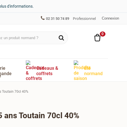
plus d'informations.
Professionnel
Connexion
02 31 50 74 89
0
rie
Cadeaux &
Été
mande
coffrets
normand
 Toutain 70cl 40%
 ans Toutain 70cl 40%