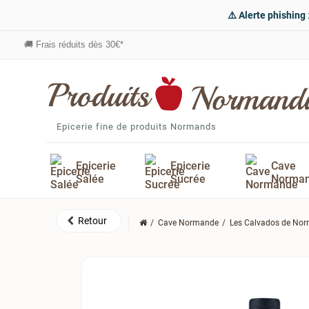
⚠️ Alerte phishing
🚚
Frais réduits dès 30€*
Epicerie fine de produits Normands
Epicerie
Epicerie
Cave
Salée
Sucrée
Norma
Cave Normande
Les Calvados de No