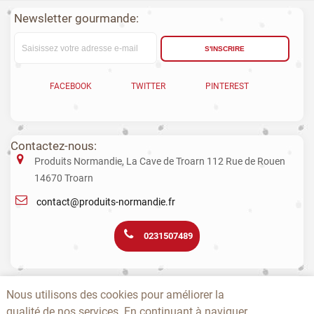
Newsletter gourmande:
S'INSCRIRE
FACEBOOK
TWITTER
PINTEREST
Contactez-nous:
Produits Normandie, La Cave de Troarn 112 Rue de Rouen
14670 Troarn
contact@produits-normandie.fr
0231507489
La vente d'alcool aux mineurs est interdite. L’abus d’alcool est dangereux
Nous utilisons des cookies pour améliorer la
pour la santé. La consommation de boissons alcoolisées pendant la
qualité de nos services. En continuant à naviguer
grossesse, même en faible quantité, peut avoir des conséquences