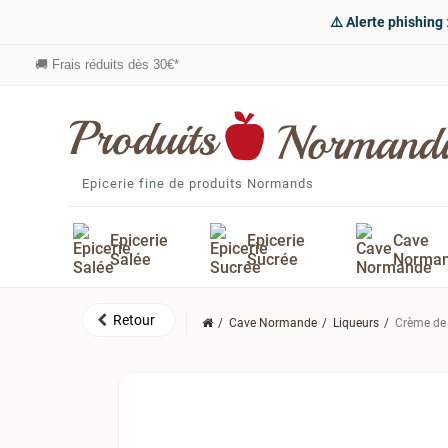
⚠️ Alerte phishing
🚚
Frais réduits dès 30€*
Epicerie fine de produits Normands
Epicerie
Epicerie
Cave
Salée
Sucrée
Norma
Cave Normande
Liqueurs
Crème de