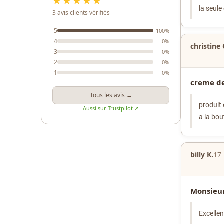
★★★★★
la seule
3 avis clients vérifiés
5
100%
4
0%
christine 
3
0%
2
0%
1
0%
creme de
Tous les avis →
produit 
Aussi sur Trustpilot ↗
a la bou
billy K.
17
Monsieur
Excelle