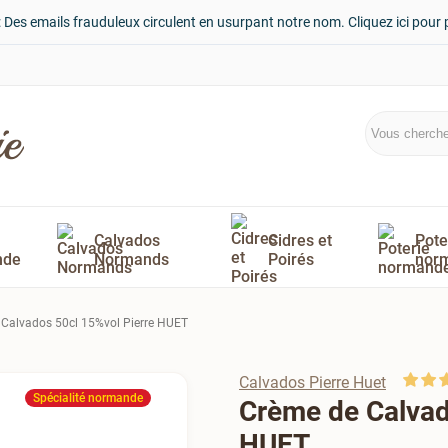
: Des emails frauduleux circulent en usurpant notre nom. Cliquez ici pour 
Calvados
Cidres et
Pote
nde
Normands
Poirés
nor
 Calvados 50cl 15%vol Pierre HUET
Calvados Pierre Huet
Spécialité normande
Crème de Calvad
HUET