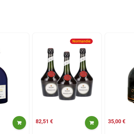
Normandie
82,51 €
35,00 €