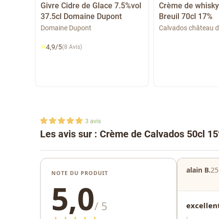
Givre Cidre de Glace 7.5%vol
Crème de whisky
37.5cl Domaine Dupont
Breuil 70cl 17%
glaçe"
cl
Domaine Dupont
Calvados château d
⭐
4,9/5
(8 Avis)
3
avis
Les avis sur : Crème de Calvados 50cl 1
alain B.
25
NOTE DU PRODUIT
5,0
/ 5
excellen