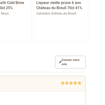
café Cold Brew
Liqueur vieille prune 6 ans
Apériti
70cl 25%
Château du Breuil 70cl 41%
liqueu
du...
st Nous
Calvados château du Breuil
Calvado
Donnez votre
avis