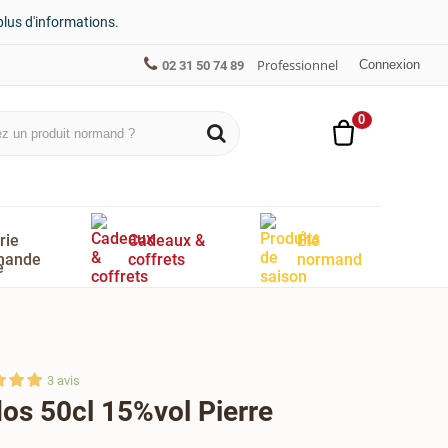
plus d'informations.
Professionnel
Connexion
02 31 50 74 89
0
rie
Cadeaux &
Été
mande
coffrets
normand
3
avis
os 50cl 15%vol Pierre