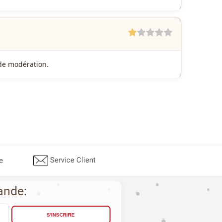
e de modération.
Service Client
e
ande:
S'INSCRIRE