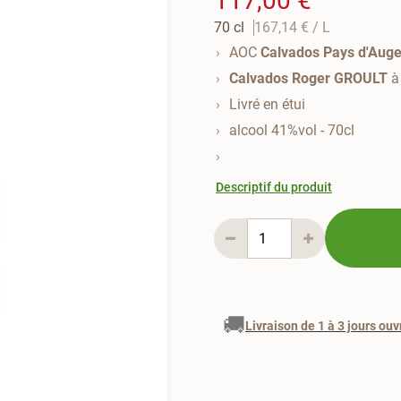
117,00 €
70 cl
167,14 €
/ L
AOC
Calvados Pays d'Aug
Calvados Roger GROULT
à 
Livré en étui
alcool 41%vol - 70cl
Descriptif du produit
🚚
Livraison de 1 à 3 jours ouv