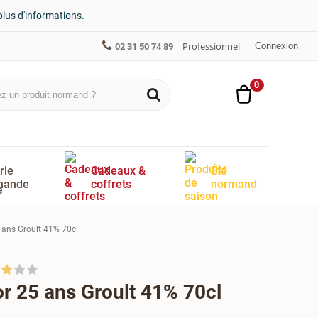
plus d'informations.
Professionnel
Connexion
02 31 50 74 89
0
rie
Cadeaux &
Été
mande
coffrets
normand
 ans Groult 41% 70cl
r 25 ans Groult 41% 70cl