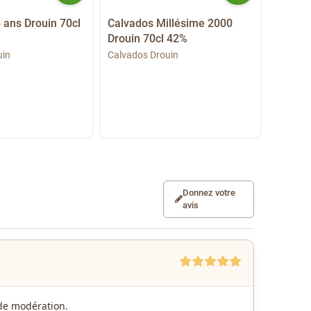
 ans Drouin 70cl
Calvados Millésime 2000
Calvad
Drouin 70cl 42%
Drouin
uin
Calvados Drouin
Calvado
Donnez votre
avis
e de modération.