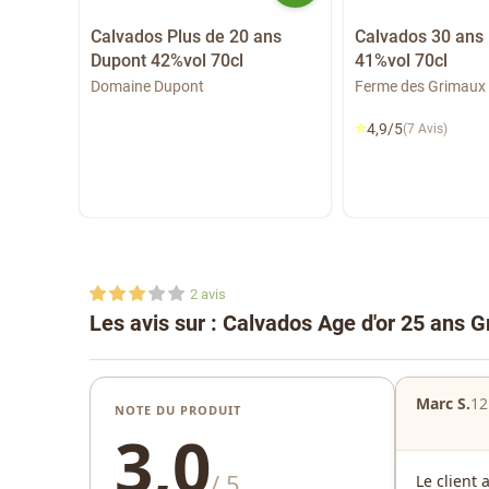
Calvados Plus de 20 ans
Calvados 30 ans
Dupont 42%vol 70cl
41%vol 70cl
âge 20
35 cl
Domaine Dupont
Ferme des Grimaux
⭐
4,9/5
(7 Avis)
2
avis
Les avis sur : Calvados Age d'or 25 ans G
Marc S.
12
NOTE DU PRODUIT
3,0
/ 5
Le client 