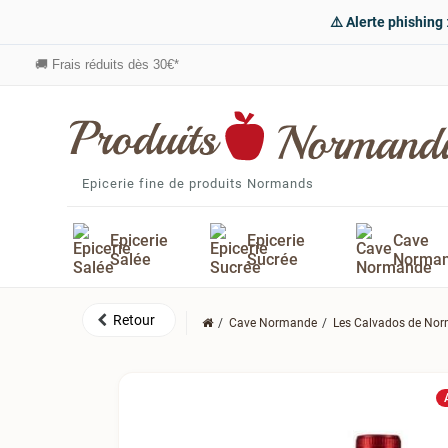
⚠️ Alerte phishing
🚚
Frais réduits dès 30€*
Epicerie fine de produits Normands
Epicerie
Epicerie
Cave
Salée
Sucrée
Norma
Cave Normande
Les Calvados de No