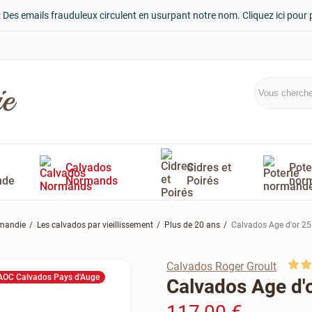
: Des emails frauduleux circulent en usurpant notre nom. Cliquez ici pour 
Calvados
Cidres et
Pote
nde
Normands
Poirés
nor
rmandie
Les calvados par vieillissement
Plus de 20 ans
Calvados Age d'or 25
Calvados Roger Groult
AOC Calvados Pays d'Auge
Calvados Age d'o