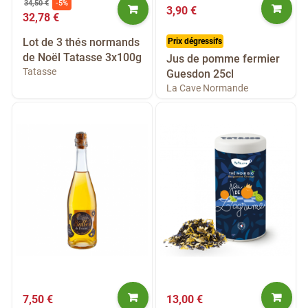
34,50 €
-5%
3,90 €
32,78 €
Lot de 3 thés normands
Prix dégressifs
de Noël Tatasse 3x100g
Jus de pomme fermier
Tatasse
Guesdon 25cl
La Cave Normande
7,50 €
13,00 €