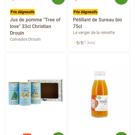
Prix dégressifs
Prix dégressifs
Jus de pomme "Tree of
Pétillant de Sureau bio
love" 33cl Christian
75cl
Drouin
Le verger de la reinette
Calvados Drouin
⭐
5/5
(1 Avis)