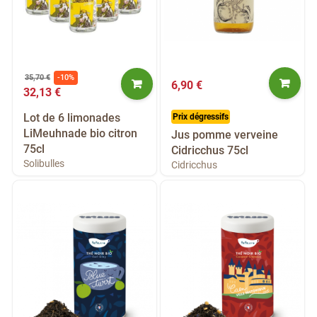
35,70 €
-10%
6,90 €
32,13 €
Lot de 6 limonades
Prix dégressifs
LiMeuhnade bio citron
Jus pomme verveine
75cl
Cidricchus 75cl
Solibulles
Cidricchus