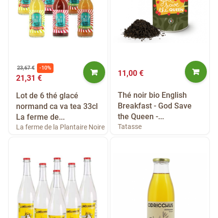
23,67 €
-10%
11,00 €
21,31 €
Thé noir bio English
Lot de 6 thé glacé
Breakfast - God Save
normand ca va tea 33cl
the Queen -...
La ferme de...
Tatasse
La ferme de la Plantaire Noire