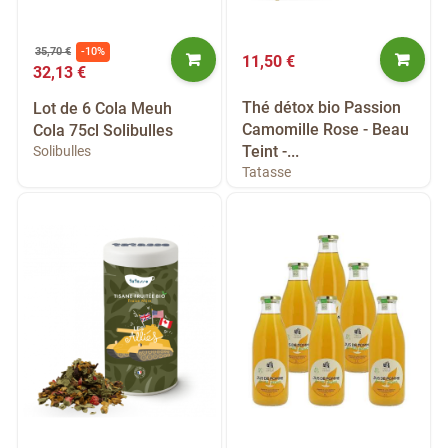
35,70 €
-10%
11,50 €
32,13 €
Thé détox bio Passion
Lot de 6 Cola Meuh
Camomille Rose - Beau
Cola 75cl Solibulles
Teint -...
Solibulles
Tatasse