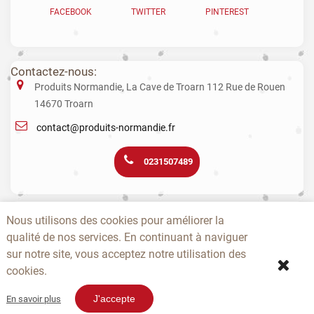
FACEBOOK
TWITTER
PINTEREST
Contactez-nous:
Produits Normandie, La Cave de Troarn 112 Rue de Rouen
14670 Troarn
contact@produits-normandie.fr
0231507489
La vente d'alcool aux mineurs est interdite. L’abus d’alcool est dangereux
Nous utilisons des cookies pour améliorer la
pour la santé. La consommation de boissons alcoolisées pendant la
qualité de nos services. En continuant à naviguer
grossesse, même en faible quantité, peut avoir des conséquences
graves sur la santé de l’enfant.
sur notre site, vous acceptez notre utilisation des
cookies.
-
-
-
-
-
-
A PROPOS
CONTACTEZ-NOUS
NOUVEAUTÉS
TOPS
PRODUCTEURS
CGV
-
-
SITEMAP
EPICERIE NOËL
J'accepte
En savoir plus