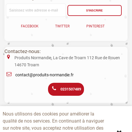
S'INSCRIRE
FACEBOOK
TWITTER
PINTEREST
Contactez-nous:
Produits Normandie, La Cave de Troarn 112 Rue de Rouen
14670 Troarn
contact@produits-normandie.fr
0231507489
La vente d'alcool aux mineurs est interdite. L’abus d’alcool est dangereux
Nous utilisons des cookies pour améliorer la
pour la santé. La consommation de boissons alcoolisées pendant la
qualité de nos services. En continuant à naviguer
grossesse, même en faible quantité, peut avoir des conséquences
graves sur la santé de l’enfant.
sur notre site, vous acceptez notre utilisation des