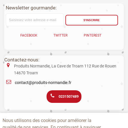
Newsletter gourmande:
S'INSCRIRE
FACEBOOK
TWITTER
PINTEREST
Contactez-nous:
Produits Normandie, La Cave de Troarn 112 Rue de Rouen
14670 Troarn
contact@produits-normandie.fr
0231507489
La vente d'alcool aux mineurs est interdite. L’abus d’alcool est dangereux
Nous utilisons des cookies pour améliorer la
pour la santé. La consommation de boissons alcoolisées pendant la
qualité de nos services. En continuant à naviguer
grossesse, même en faible quantité, peut avoir des conséquences