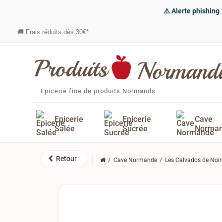
⚠️ Alerte phishing
🚚
Frais réduits dès 30€*
Epicerie fine de produits Normands
Epicerie
Epicerie
Cave
Salée
Sucrée
Norma
Cave Normande
Les Calvados de No