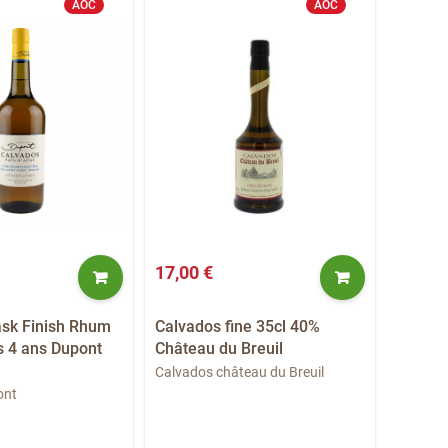
AOC
AOC
17,00 €
36,00 
ask Finish Rhum
Calvados fine 35cl 40%
Calvad
 4 ans Dupont
Château du Breuil
Drouin
Calvados château du Breuil
Calvado
ont