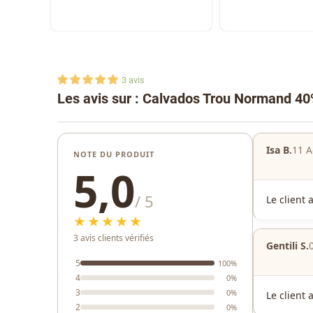
3
avis
Les avis sur : Calvados Trou Normand 40
Isa B.
11 A
NOTE DU PRODUIT
5,0
/ 5
Le client 
★★★★★
3 avis clients vérifiés
Gentili S.
5
100%
4
0%
3
0%
Le client 
2
0%