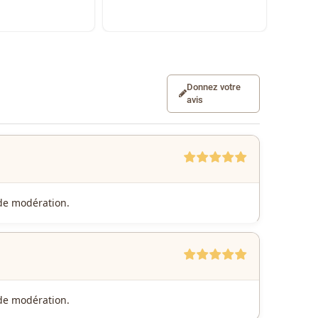
Donnez votre
avis
e de modération.
e de modération.