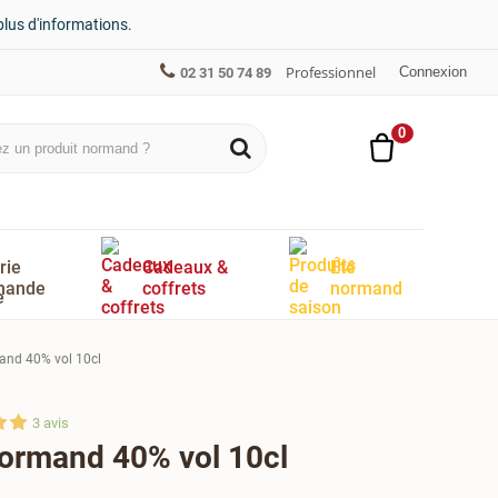
plus d'informations.
Professionnel
Connexion
02 31 50 74 89
0
rie
Cadeaux &
Été
mande
coffrets
normand
and 40% vol 10cl
3
avis
ormand 40% vol 10cl