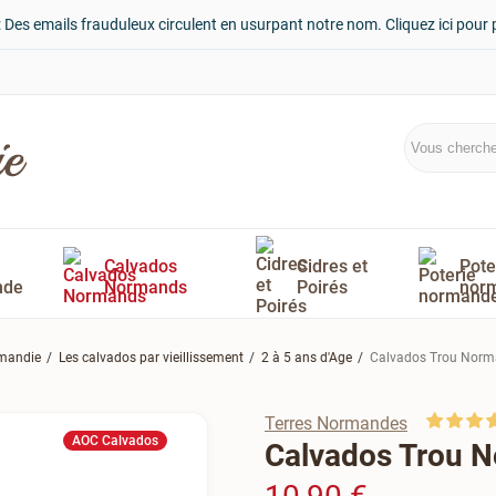
: Des emails frauduleux circulent en usurpant notre nom. Cliquez ici pour 
Calvados
Cidres et
Pote
nde
Normands
Poirés
nor
rmandie
Les calvados par vieillissement
2 à 5 ans d'Age
Calvados Trou Norm
Terres Normandes
AOC Calvados
Calvados Trou N