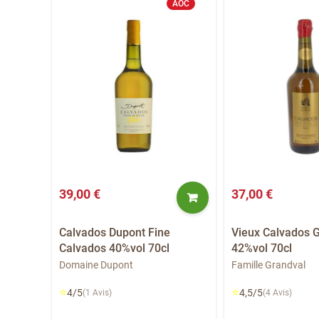
AOC
39,00 €
37,00 €
Calvados Dupont Fine
Vieux Calvados 
Calvados 40%vol 70cl
42%vol 70cl
fiefs
Domaine Dupont
Famille Grandval
⭐
⭐
4/5
4,5/5
(1 Avis)
(4 Avis)