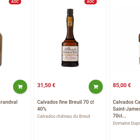
AOC
AOC
31,50 €
85,00 €
Grandval
Calvados fine Breuil 70 cl
Calvados C
40%
Saint-James
70cl...
Calvados château du Breuil
Domaine Dup