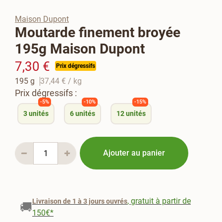
Maison Dupont
Moutarde finement broyée
195g Maison Dupont
7,30 €
Prix dégressifs
195 g
37,44 €
/ kg
Prix dégressifs :
-5%
-10%
-15%
3
unités
6
unités
12
unités
Ajouter au panier
, gratuit à partir de
Livraison de 1 à 3 jours ouvrés
🚚
150€*