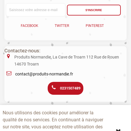
S'INSCRIRE
FACEBOOK
TWITTER
PINTEREST
Contactez-nous:
Produits Normandie, La Cave de Troarn 112 Rue de Rouen
14670 Troarn
contact@produits-normandie.fr
0231507489
La vente d'alcool aux mineurs est interdite. L’abus d’alcool est dangereux
Nous utilisons des cookies pour améliorer la
pour la santé. La consommation de boissons alcoolisées pendant la
qualité de nos services. En continuant à naviguer
grossesse, même en faible quantité, peut avoir des conséquences
graves sur la santé de l’enfant.
sur notre site, vous acceptez notre utilisation des