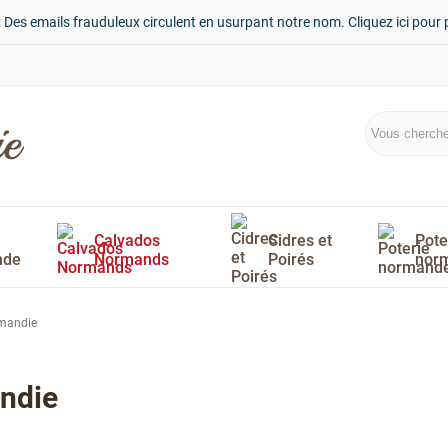
: Des emails frauduleux circulent en usurpant notre nom. Cliquez ici pour 
Calvados
Cidres et
Pote
nde
Normands
Poirés
nor
rmandie
ndie