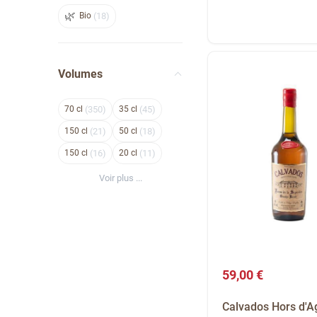
Bio
18
Volumes
70
350
35
45
150
21
50
18
150
16
20
11
Voir plus ...
59,00 €
Calvados Hors d'A