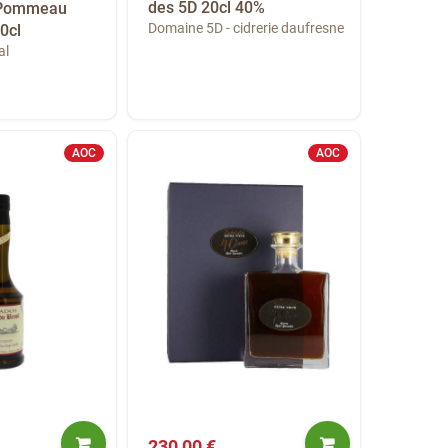
des 5D 20cl 40%
 Pommeau
Domaine 5D - cidrerie daufresne
0cl
al
AOC
AOC
230,00 €