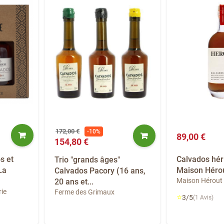
172,00 €
-10%
89,00 €
154,80 €
s et
Calvados hér
Trio "grands âges"
La
Maison Hérou
Calvados Pacory (16 ans,
Maison Hérout
20 ans et...
ie
Ferme des Grimaux
⭐
3/5
(1 Avis)