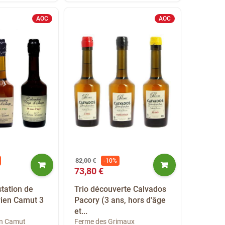
AOC
AOC
82,00 €
-10%
73,80 €
tation de
Trio découverte Calvados
ien Camut 3
Pacory (3 ans, hors d'âge
et...
en Camut
Ferme des Grimaux