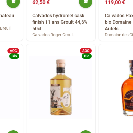
62,50 €
119,00 €
Château
Calvados hydromel cask
Calvados Pax
finish 11 ans Groult 44,6%
bio Domaine 
Breuil
50cl
Autels...
Calvados Roger Groult
Domaine des Ci
AOC
AOC
Bio
Bio