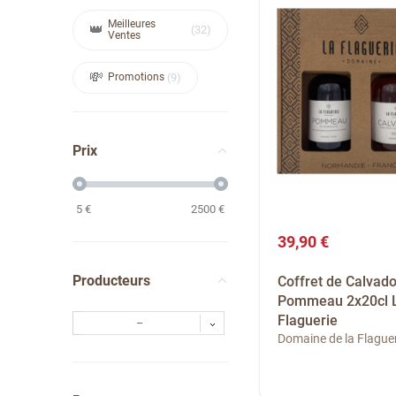
Meilleures
32
Ventes
Promotions
9
Prix
5
€
2500
€
39,90 €
Producteurs
Coffret de Calvado
Pommeau 2x20cl 
Flaguerie
--
Domaine de la Flaguer