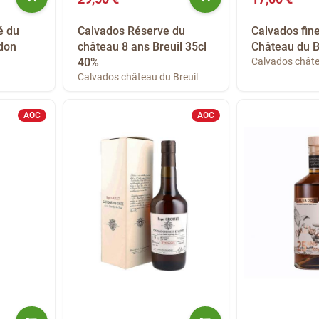
é du
Calvados Réserve du
Calvados fin
don
château 8 ans Breuil 35cl
Château du B
40%
Calvados châte
Calvados château du Breuil
AOC
AOC