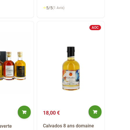
⭐
5/5
(1 Avis)
AOC
18,00 €
Calvados 8 ans domaine
uverte