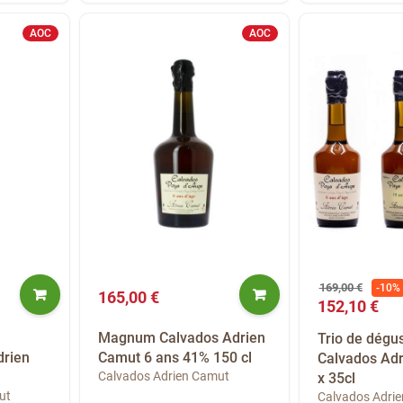
AOC
AOC
169,00 €
-10%
165,00 €
152,10 €
Magnum Calvados Adrien
Trio de dégus
drien
Camut 6 ans 41% 150 cl
Calvados Adr
Calvados Adrien Camut
x 35cl
ut
Calvados Adri