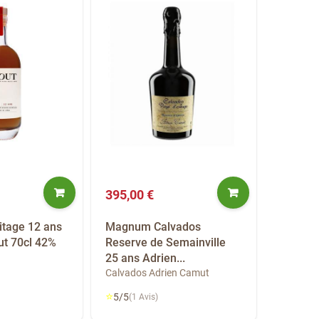
395,00 €
itage 12 ans
Magnum Calvados
t 70cl 42%
Reserve de Semainville
25 ans Adrien...
Calvados Adrien Camut
⭐
5/5
(1 Avis)