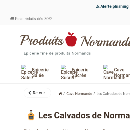
⚠️ Alerte phishing
🚚
Frais réduits dès 30€*
Epicerie fine de produits Normands
Epicerie
Epicerie
Cave
Salée
Sucrée
Norma
Cave Normande
Les Calvados de No
Les Calvados de Norma