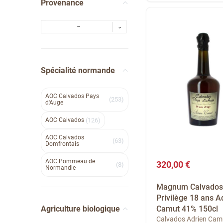
Provenance
--
Spécialité normande
AOC Calvados Pays
253
d'Auge
AOC Calvados
126
AOC Calvados
63
Domfrontais
AOC Pommeau de
320,00 €
8
Normandie
Magnum Calvados
Privilège 18 ans A
Camut 41% 150cl
Agriculture biologique
Calvados Adrien Cam