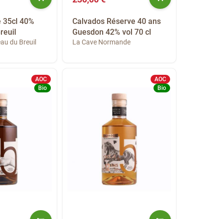
e 35cl 40%
Calvados Réserve 40 ans
reuil
Guesdon 42% vol 70 cl
au du Breuil
La Cave Normande
AOC
AOC
Bio
Bio