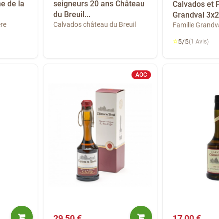
e de la
seigneurs 20 ans Château
Calvados et
du Breuil...
Grandval 3x2
ère
Calvados château du Breuil
Famille Grandv
⭐
5/5
(1 Avis)
AOC
29,50 €
17,00 €