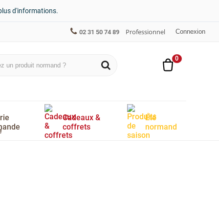
plus d'informations.
Professionnel
Connexion
02 31 50 74 89
0
rie
Cadeaux &
Été
mande
coffrets
normand