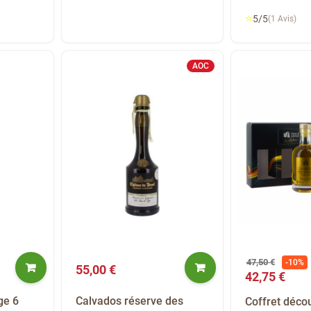
⭐
5/5
(1 Avis)
AOC
47,50 €
-10%
55,00 €
42,75 €
ge 6
Calvados réserve des
Coffret déco