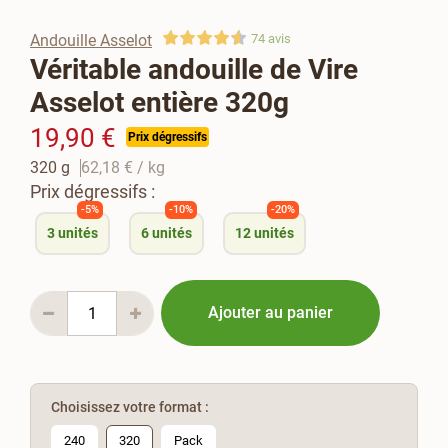
Andouille Asselot
74
avis
Véritable andouille de Vire
Asselot entière 320g
19,90 €
Prix dégressifs
320 g
62,18 €
/ kg
Prix dégressifs :
-5%
-10%
-20%
3
unités
6
unités
12
unités
Ajouter au panier
Choisissez votre format :
240
320
Pack