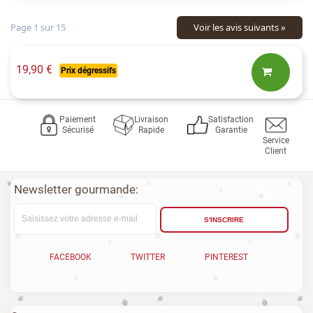
Voir les avis suivants »
Page 1 sur 15
19,90 €
Prix dégressifs
Paiement
Livraison
Satisfaction
Sécurisé
Rapide
Garantie
Service
Client
Newsletter gourmande:
S'INSCRIRE
FACEBOOK
TWITTER
PINTEREST