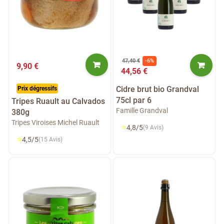
47,40 €
-6%
9,90 €
44,56 €
Cidre brut bio Grandval
Prix dégressifs
75cl par 6
Tripes Ruault au Calvados
Famille Grandval
380g
Tripes Viroises Michel Ruault
⭐
4,8/5
(9 Avis)
⭐
4,5/5
(15 Avis)