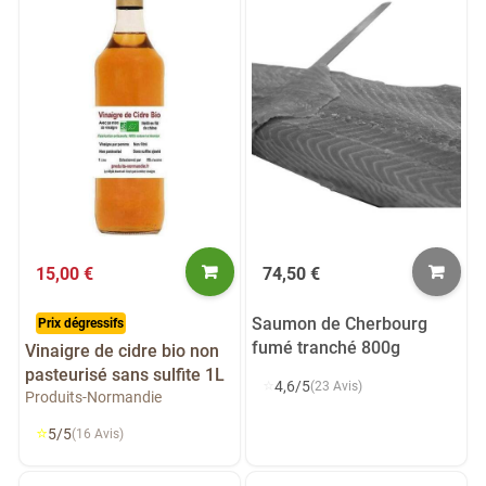
15,00 €
74,50 €
Saumon de Cherbourg
Prix dégressifs
fumé tranché 800g
Vinaigre de cidre bio non
pasteurisé sans sulfite 1L
⭐
4,6/5
(23 Avis)
Produits-Normandie
⭐
5/5
(16 Avis)