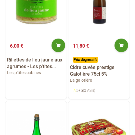
6,00 €
11,80 €
Rillettes de lieu jaune aux
Prix dégressifs
agrumes - Les p'tites...
Cidre cuvée prestige
Les p'tites cabines
Galotière 75cl 5%
La galotière
⭐
5/5
(2 Avis)