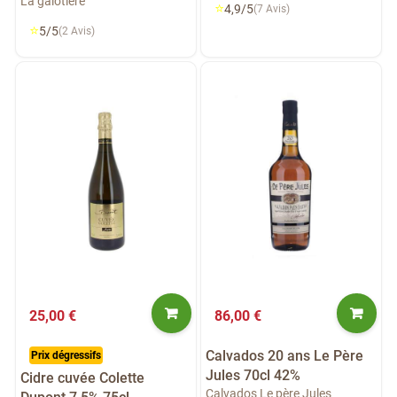
La galotière
⭐
4,9/5
(7 Avis)
⭐
5/5
(2 Avis)
25,00 €
86,00 €
Calvados 20 ans Le Père
Prix dégressifs
Jules 70cl 42%
Cidre cuvée Colette
Calvados Le père Jules