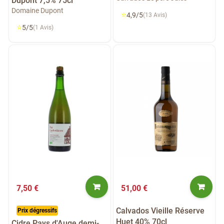
Dupont 7,5% 75cl
Domaine Dupont
⭐
4,9/5
(13 Avis)
⭐
5/5
(1 Avis)
7,50 €
51,00 €
Calvados Vieille Réserve
Prix dégressifs
Huet 40% 70cl
Cidre Pays d'Auge demi-